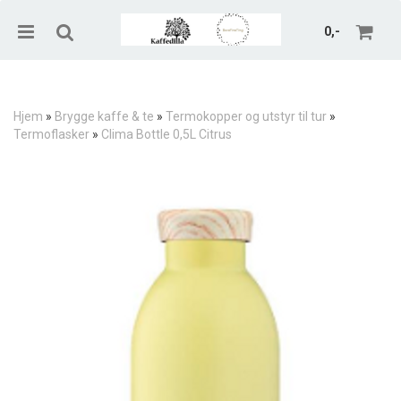
0,-
Hjem
»
Brygge kaffe & te
»
Termokopper og utstyr til tur
»
Termoflasker
»
Clima Bottle 0,5L Citrus
Nullstill
Trykk ENTER for å søke