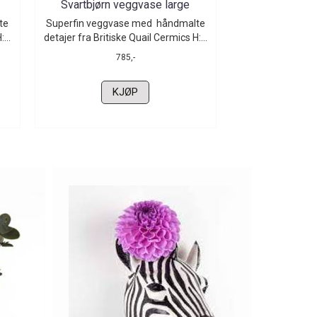
Svartbjørn veggvase large
Grevling v
te
Superfin veggvase med håndmalte
Superfin veggv
...
detajer fra Britiske Quail Cermics H:...
detajer fra Briti
785,-
7
KJØP
K