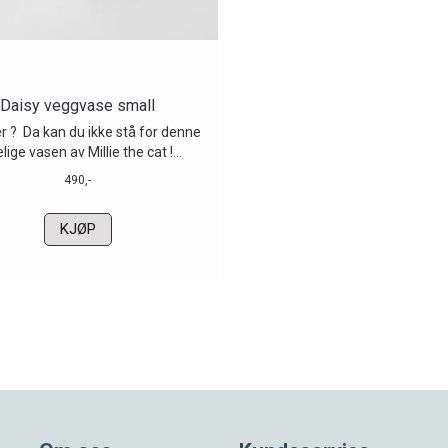
Daisy veggvase small
r ? Da kan du ikke stå for denne
lige vasen av Millie the cat !...
490,-
KJØP