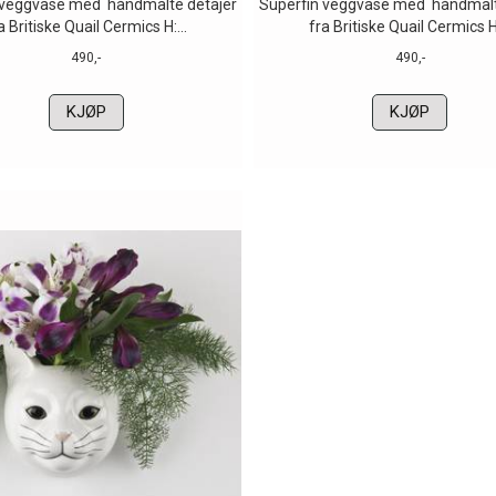
 veggvase med håndmalte detajer
Superfin veggvase med håndmalt
a Britiske Quail Cermics H:...
fra Britiske Quail Cermics H:
490,-
490,-
KJØP
KJØP