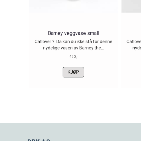
Barney veggvase small
Catlover ? Da kan du ikke stå for denne
Catlove
nydelige vasen av Barney the...
nyde
490,-
KJØP