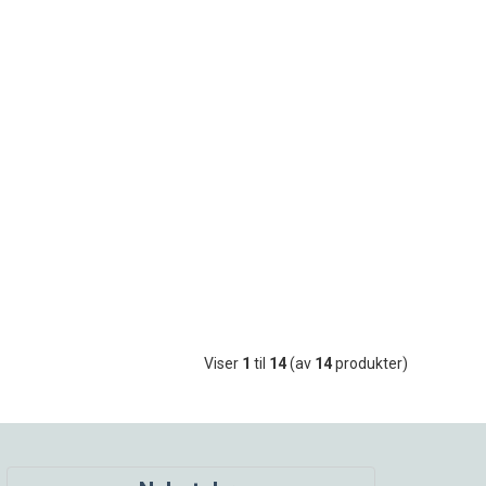
Viser
1
til
14
(av
14
produkter)