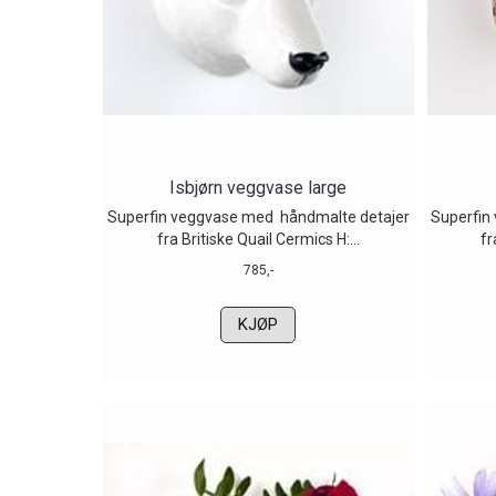
Isbjørn veggvase large
Superfin veggvase med håndmalte detajer
Superfin
fra Britiske Quail Cermics H:...
fr
785,-
KJØP