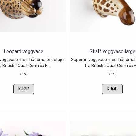
Leopard veggvase
Giraff veggvase large
 veggvase med håndmalte detajer
Superfin veggvase med håndmalt
a Britiske Quail Cermics H:...
fra Britiske Quail Cermics H:
785,-
785,-
KJØP
KJØP