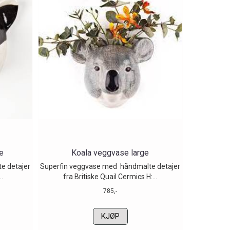
e
Koala veggvase large
e detajer
Superfin veggvase med håndmalte detajer
..
fra Britiske Quail Cermics H:...
785,-
KJØP