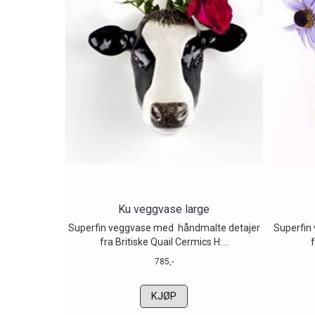
Ku veggvase large
Superfin veggvase med håndmalte detajer
Superfin
fra Britiske Quail Cermics H:...
f
785,-
KJØP