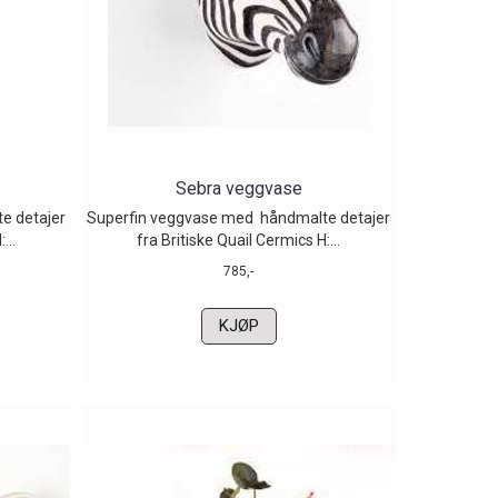
Sebra veggvase
e detajer
Superfin veggvase med håndmalte detajer
...
fra Britiske Quail Cermics H:...
785,-
KJØP