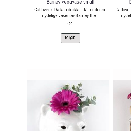
Barney veggvase small
Catlover ? Da kan du ikke stå for denne
Catlover
nydelige vasen av Barney the...
nydeli
490,-
KJØP