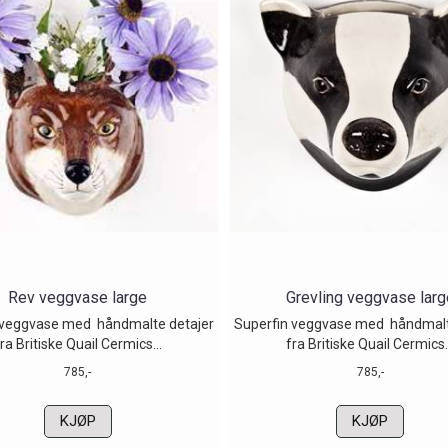
Rev veggvase large
Grevling veggvase larg
 veggvase med håndmalte detajer
Superfin veggvase med håndmalt
ra Britiske Quail Cermics...
fra Britiske Quail Cermics.
785,-
785,-
KJØP
KJØP