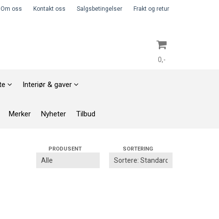
Om oss
Kontakt oss
Salgsbetingelser
Frakt og retur
0,-
 te
Interiør & gaver
Nullstill
Merker
Nyheter
Tilbud
Trykk ENTER for å søke
PRODUSENT
SORTERING