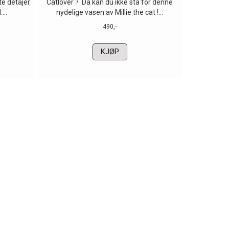
e detajer
Catlover ? Da kan du ikke stå for denne
...
nydelige vasen av Millie the cat !...
490,-
KJØP