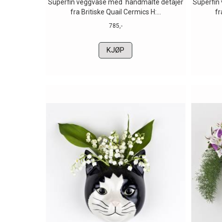
Superfin veggvase med håndmalte detajer
Superfin
fra Britiske Quail Cermics H:...
fr
785,-
KJØP