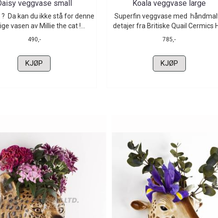
Daisy veggvase small
Koala veggvase large
 ? Da kan du ikke stå for denne
Superfin veggvase med håndmal
ge vasen av Millie the cat !...
detajer fra Britiske Quail Cermics H:
490,-
785,-
KJØP
KJØP