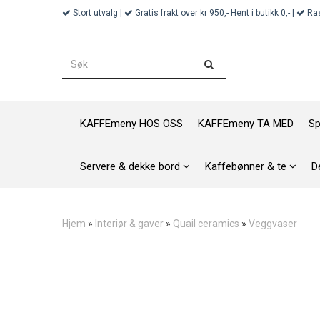
Stort utvalg |
Gratis frakt over kr 950,- Hent i butikk 0,- |
Ras
KAFFEmeny HOS OSS
KAFFEmeny TA MED
Sp
Servere & dekke bord
Kaffebønner & te
D
Hjem
»
Interiør & gaver
»
Quail ceramics
»
Veggvaser