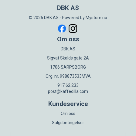
DBK AS
© 2026 DBK AS - Powered by
Mystore.no
Om oss
DBK AS
Sigvat Skalds gate 2A
1706 SARPSBORG
Org. nr. 998873533MVA
917 62 233
post@kaffedilla.com
Kundeservice
Om oss
Salgsbetingelser