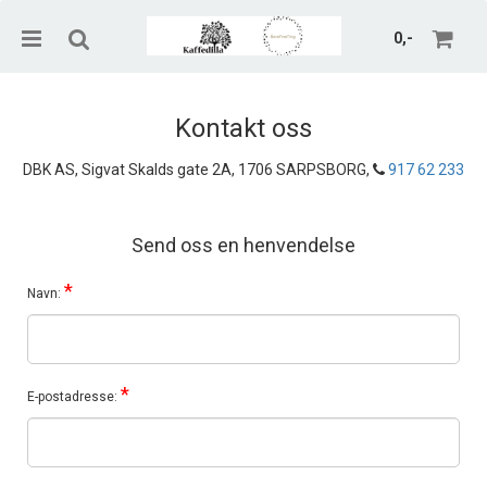
0,-
Kontakt oss
DBK AS, Sigvat Skalds gate 2A, 1706 SARPSBORG,
917 62 233
Nullstill
Trykk ENTER for å søke
Send oss en henvendelse
*
Navn:
*
E-postadresse: