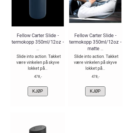
Fellow Carter Slide -
Fellow Carter Slide -
termokopp 350ml/12oz -
termokopp 350ml/12oz -
...
matte ...
Slide into action. Takket
Slide into action. Takket
være vinkelen på skyve
være vinkelen på skyve
lokket på...
lokket på...
478,-
478,-
KJØP
KJØP