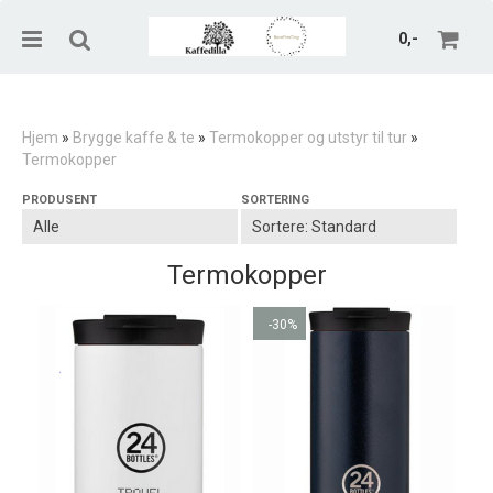
0,-
Hjem
»
Brygge kaffe & te
»
Termokopper og utstyr til tur
»
Termokopper
Nullstill
PRODUSENT
SORTERING
Trykk ENTER for å søke
Termokopper
-30%