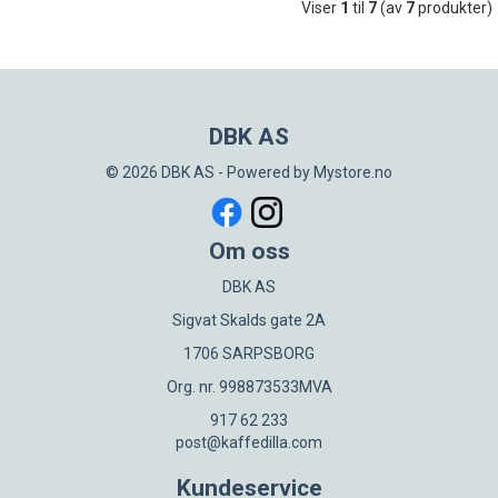
Viser
1
til
7
(av
7
produkter)
DBK AS
© 2026 DBK AS - Powered by
Mystore.no
Om oss
DBK AS
Sigvat Skalds gate 2A
1706 SARPSBORG
Org. nr. 998873533MVA
917 62 233
post@kaffedilla.com
Kundeservice