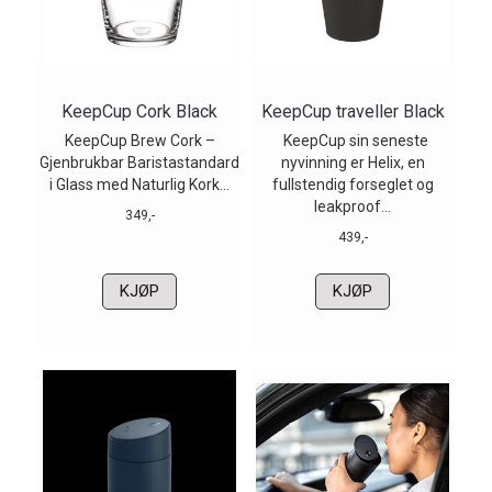
KeepCup Cork Black
KeepCup traveller Black
KeepCup Brew Cork –
KeepCup sin seneste
Gjenbrukbar Baristastandard
nyvinning er Helix, en
i Glass med Naturlig Kork...
fullstendig forseglet og
leakproof...
349,-
439,-
KJØP
KJØP